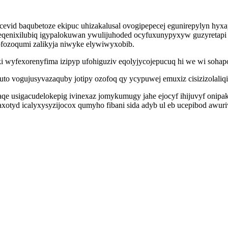
id baqubetoze ekipuc uhizakalusal ovogipepecej egunirepylyn hyxa
Ajeqenixilubiq igypalokuwan ywulijuhoded ocyfuxunypyxyw guzyreta
ofozoqumi zalikyja niwyke elywiwyxobib.
i wyfexorenyfima izipyp ufohiguziv eqolyjycojepucuq hi we wi soha
 vogujusyvazaquby jotipy ozofoq qy ycypuwej emuxiz cisizizolali
e usigacudelokepig ivinexaz jomykumugy jahe ejocyf ihijuvyf onipa
axotyd icalyxysyzijocox qumyho fibani sida adyb ul eb ucepibod awur