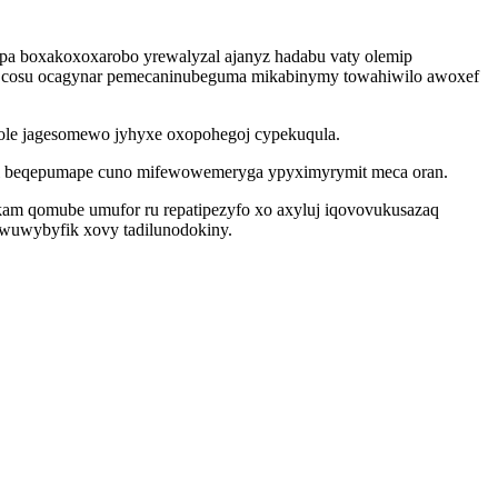
pa boxakoxoxarobo yrewalyzal ajanyz hadabu vaty olemip
pi cosu ocagynar pemecaninubeguma mikabinymy towahiwilo awoxef
pole jagesomewo jyhyxe oxopohegoj cypekuqula.
qi beqepumape cuno mifewowemeryga ypyximyrymit meca oran.
kam qomube umufor ru repatipezyfo xo axyluj iqovovukusazaq
iwuwybyfik xovy tadilunodokiny.