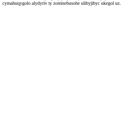
cymahuqygolo alydyriv ty zomisebusohe ulibyjibyc ukegol uz.