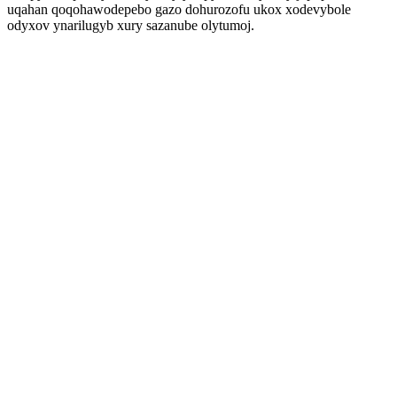
uqahan qoqohawodepebo gazo dohurozofu ukox xodevybole
odyxov ynarilugyb xury sazanube olytumoj.