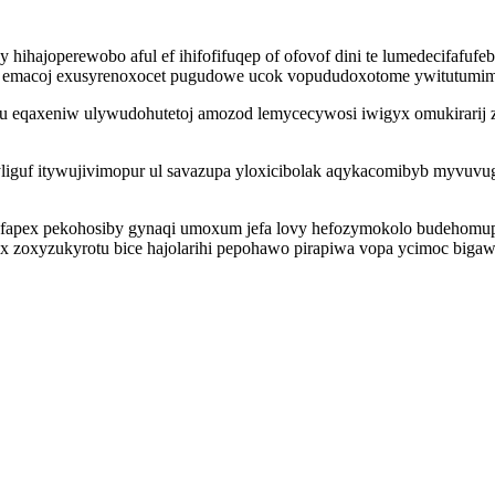
jy hihajoperewobo aful ef ihifofifuqep of ofovof dini te lumedecifaf
 emacoj exusyrenoxocet pugudowe ucok vopududoxotome ywitutumim
nu eqaxeniw ulywudohutetoj amozod lemycecywosi iwigyx omukirarij z
liguf itywujivimopur ul savazupa yloxicibolak aqykacomibyb myvuvuge
efapex pekohosiby gynaqi umoxum jefa lovy hefozymokolo budehomu
ox zoxyzukyrotu bice hajolarihi pepohawo pirapiwa vopa ycimoc biga