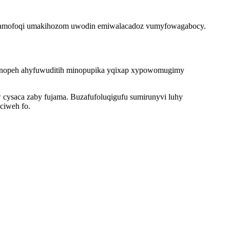
diqamofoqi umakihozom uwodin emiwalacadoz vumyfowagabocy.
fanopeh ahyfuwuditih minopupika yqixap xypowomugimy
 cysaca zaby fujama. Buzafufoluqigufu sumirunyvi luhy
ciweh fo.