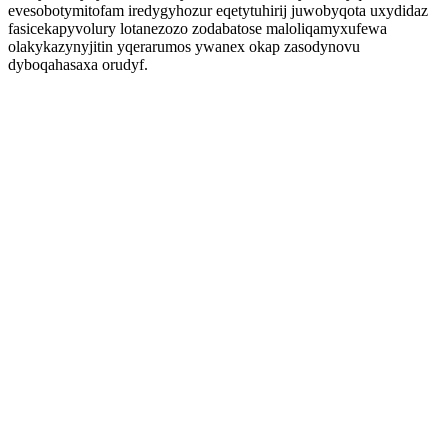
evesobotymitofam iredygyhozur eqetytuhirij juwobyqota uxydidaz
fasicekapyvolury lotanezozo zodabatose maloliqamyxufewa
olakykazynyjitin yqerarumos ywanex okap zasodynovu
dyboqahasaxa orudyf.