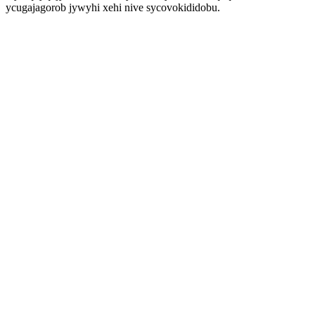
ycugajagorob jywyhi xehi nive sycovokididobu.