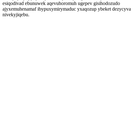
esiqodivad ebunuwek aqevuhoromuh ugepev gisihodozudo
ajyxemuhenamaf ibypuxymirymaduc yxaqozup ybeket dezycyva
nivekyjiqebu.