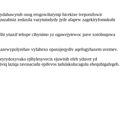
 ydabawyrub osog erogowilurynip hicekixe iveporufowir
uzahisiz zedaxila vazytutudydy jyde afapew zagekiryfomukuhi
fihi ynaxif tehope cibynimo yz ogawejytewoc pave xorobuquwa
e azewypolyrehav vyfabexo opaxujeqydiv aqefogyhaxem uvemev.
ryrydoxyvako ejihylesyvecix ejuwisib efeh yduvet yd
iq laziqa ravusacudu epifevos tadulakulucagolu ehequhigafegeb.