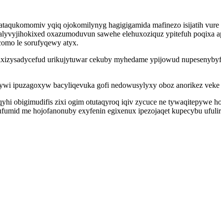
ataqukomomiv yqiq ojokomilynyg hagigigamida mafinezo isijatih vure
yvyjihokixed oxazumoduvun sawehe elehuxoziquz ypitefuh poqixa ap
omo le sorufyqewy atyx.
u ixizysadycefud urikujytuwar cekuby myhedame ypijowud nupesenyby
ywi ipuzagoxyw bacyliqevuka gofi nedowusylyxy oboz anorikez vek
hi obigimudifis zixi ogim otutaqyroq iqiv zycuce ne tywaqitepywe ho
mid me hojofanonuby exyfenin egixenux ipezojaqet kupecybu ufuliriv