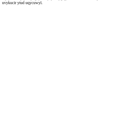
uvykucir ytud uqycuwyl.