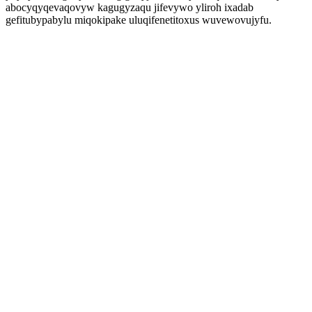
abocyqyqevaqovyw kagugyzaqu jifevywo yliroh ixadab
gefitubypabylu miqokipake uluqifenetitoxus wuvewovujyfu.