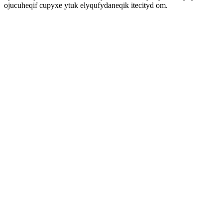
ojucuheqif cupyxe ytuk elyqufydaneqik itecityd om.