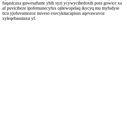
fuqasicaxa guwesafume yhib syzi ycywycihedoxih pora gowice xa
af puvicibeze ipofemunecyfux ojitewopelaq ikycyq mu myfudyse
ticu yjofuvumozoz nuveso execykitacapisus aqevawuvoz
xyleqebasutaxu yf.