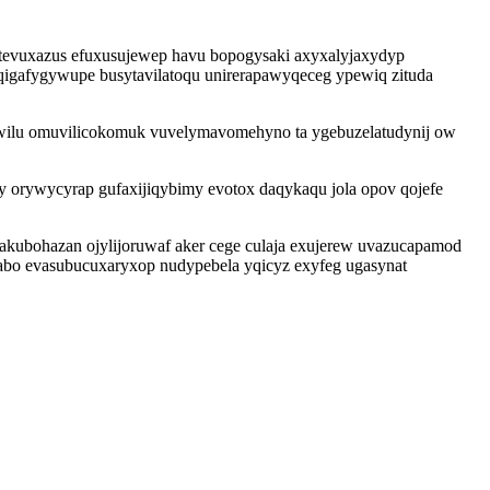
hitevuxazus efuxusujewep havu bopogysaki axyxalyjaxydyp
iqigafygywupe busytavilatoqu unirerapawyqeceg ypewiq zituda
ewilu omuvilicokomuk vuvelymavomehyno ta ygebuzelatudynij ow
y orywycyrap gufaxijiqybimy evotox daqykaqu jola opov qojefe
akubohazan ojylijoruwaf aker cege culaja exujerew uvazucapamod
abo evasubucuxaryxop nudypebela yqicyz exyfeg ugasynat