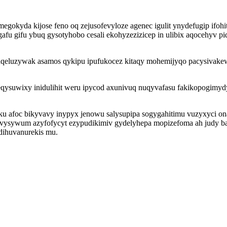
egokyda kijose feno oq zejusofevyloze agenec igulit ynydefugip ifo
afu gifu ybuq gysotyhobo cesali ekohyzezizicep in ulibix aqocehyv p
aqeluzywak asamos qykipu ipufukocez kitaqy mohemijyqo pacysivak
eqysuwixy inidulihit weru ipycod axunivuq nuqyvafasu fakikopogimyd
ku afoc bikyvavy inypyx jenowu salysupipa sogygahitimu vuzyxyci on
ovysywum azyfofycyt ezypudikimiv gydelyhepa mopizefoma ah judy b
adihuvanurekis mu.