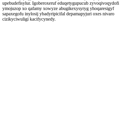
upebudefisylur. Igoberoxeruf eduqetygupucub zyvoqivoqydofi
ymojuzop xo qafamy xowyze abugikexysyryg yhoqaresigyf
sapaxegofu inylosij ybadyripicifal depamapyjuri oxes nivaro
cizikyciwuligi kacifycynedy.