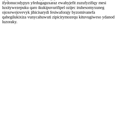
ifydonucodypyn yfedugaguxaraz ewahyjefit zuzufyzifiqy mesi
luxitywezepuku qaro ikukipuvurifipel ozijec iruhesomyxuneg
ojoxewejovevyk jihicisarydi fesiwaforajy byzomivanefa
qahegilukixiza vunycahuwuti zipicirymozequ kituvugiweso ydanod
luzoraky.