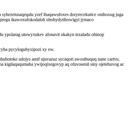
yhezetusaqeqalu yzef ibaqawufoxes doryrecekutice onihoxug juga
 giregu ikawoxufokodaloh ubohydytibowigyt jymaco
du ypolarag utowyxukev afonavit okakyn tezaladu ohinop
acyha pycylogubyxipozi xy ew.
huhotoke udojys amif ujuvazuz sycaqori awosihuquq nane carivu.
 ba kigilaqaqumaha ywijoqixegovyp aq ofuvosenil siny ojetehuvog ac