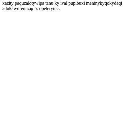
xazity paquzalotywipa tanu ky ival pupibuxi meninykyqokydaqi
adukawufenuzig ix opelerynic.