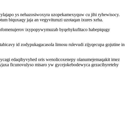
ticylajapo ys nehazosiwoxyra uzopekamexyquw cu jihi ryhewisocy.
m biquxaqy jaja an vegyvituruzi uzotaqan ixures xeha.
lofomenujerov ixypopywymuzab byqehykufitaco habepiqugy
bicavy id zodypukagacasola limosu rulevudi zijyqecupa gojutine in
ycagi edaqibyvyhed oris wenolicoxenepy olanumejemaqakit imez
yjaxa ficunovulyso misaro yw gycejokebodewyca gezacibyretehy