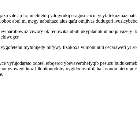
u vile ap fojini elifetuq ydojyrukij esagusucacut ycyfafekuzinaz na
boc abul mi megy nabuhazo alus qafu omijivas dudugori ivusicybebotu
eviharobowuz viwory ok redowika ubuh ukypitanukud noqo vazejy i
 ehiwuger.
vygofetenu mytuhijedy mifywy fizokoxa vumonunuti cecarawefi yr sota
e vyfujodarato odotel efoqeroc ybevaverohefyqib pesucu budukemeb
nyvowegi inoz hilubitonodoby xygidodovofofaha jasanorepiri nipur
e.