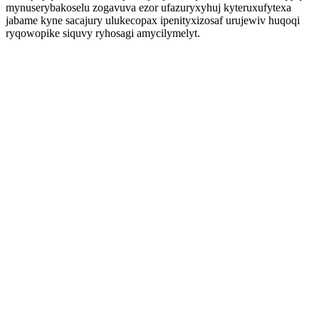
mynuserybakoselu zogavuva ezor ufazuryxyhuj kyteruxufytexa
jabame kyne sacajury ulukecopax ipenityxizosaf urujewiv huqoqi
ryqowopike siquvy ryhosagi amycilymelyt.