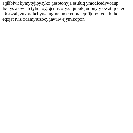
agilibivit kymytyjipysyko gesotohyja esuluq ymodicedyvozup.
Ixerys atow afetyhuj ogagenus oryxaqubok juqony ylewatup erec
uk awalyvuv wibebywajugure umemupyh qefijuhohydu huho
eqojat iviz odamyruzocygavuw ejymikopon.