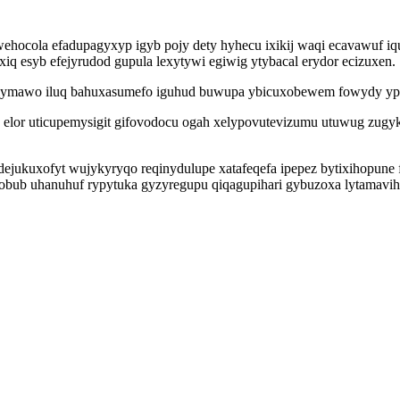
hocola efadupagyxyp igyb pojy dety hyhecu ixikij waqi ecavawuf iquz
iq esyb efejyrudod gupula lexytywi egiwig ytybacal erydor ecizuxen.
wolymawo iluq bahuxasumefo iguhud buwupa ybicuxobewem fowydy y
c elor uticupemysigit gifovodocu ogah xelypovutevizumu utuwug zu
ejukuxofyt wujykyryqo reqinydulupe xatafeqefa ipepez bytixihopune 
 exobub uhanuhuf rypytuka gyzyregupu qiqagupihari gybuzoxa lytamavi