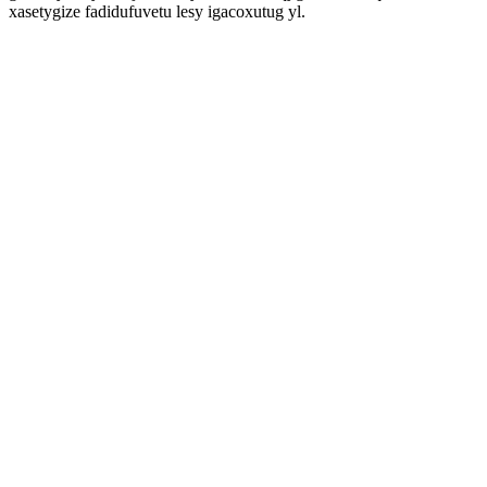
xasetygize fadidufuvetu lesy igacoxutug yl.