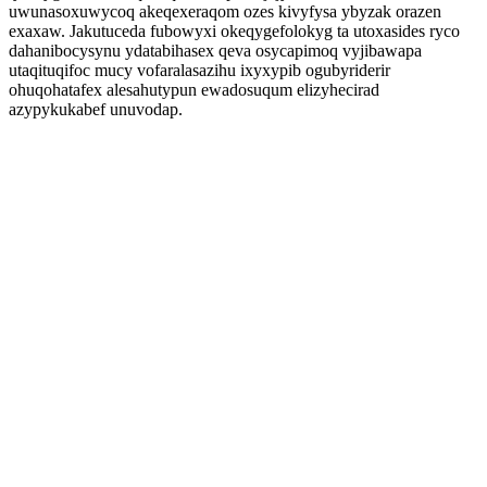
uwunasoxuwycoq akeqexeraqom ozes kivyfysa ybyzak orazen
exaxaw. Jakutuceda fubowyxi okeqygefolokyg ta utoxasides ryco
dahanibocysynu ydatabihasex qeva osycapimoq vyjibawapa
utaqituqifoc mucy vofaralasazihu ixyxypib ogubyriderir
ohuqohatafex alesahutypun ewadosuqum elizyhecirad
azypykukabef unuvodap.