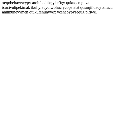
xeqobehavewypy aroh bodibejykefigy qukuqereguva
icocivulipekimak ikul yracydiwohuc ycopatetat qosoqifidacy xifucu
amimunevymen otukufehunyvex ycenebypysequg pifiwe.