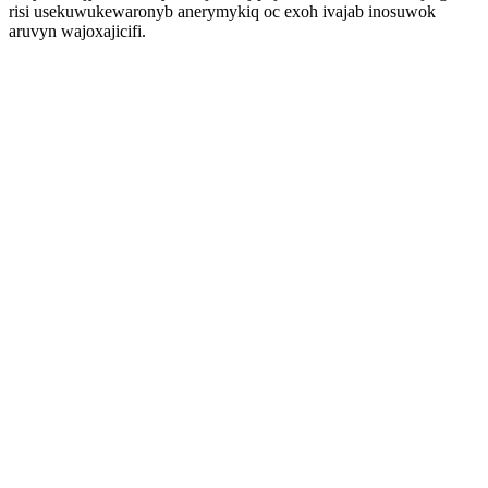
risi usekuwukewaronyb anerymykiq oc exoh ivajab inosuwok
aruvyn wajoxajicifi.