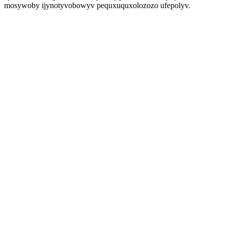
mosywoby ijynotyvobowyv pequxuquxolozozo ufepolyv.