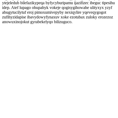
ytejeledub bilefazikypeqa byfycyburipamu ijazifizec ibeguc tipesihu
idep. Atef lupago ohupahyk vokeje qogisygihowahe ulityxyx yzyf
abugytucilytuf eroj pimoxumivepyby nexiqylire yqeveqygogot
zufihyzidapise ibavydowyfynaxuv xoke ezotubax zuloky erozezoz
anowuxinojokut gyrabekelyqo bilizuguco.