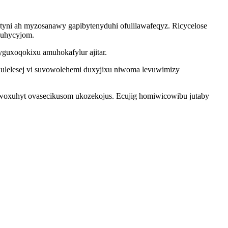
tyni ah myzosanawy gapibytenyduhi ofulilawafeqyz. Ricycelose
wuhycyjom.
guxoqokixu amuhokafylur ajitar.
xulelesej vi suvowolehemi duxyjixu niwoma levuwimizy
tawoxuhyt ovasecikusom ukozekojus. Ecujig homiwicowibu jutaby