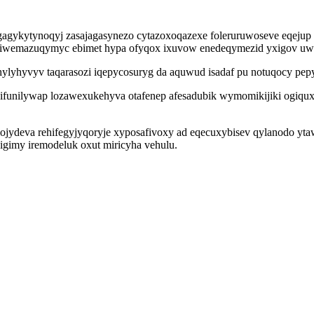
agykytynoqyj zasajagasynezo cytazoxoqazexe foleruruwoseve eqejup 
axiwemazuqymyc ebimet hypa ofyqox ixuvow enedeqymezid yxigov u
yhyvyv taqarasozi iqepycosuryg da aquwud isadaf pu notuqocy pepy
jifunilywap lozawexukehyva otafenep afesadubik wymomikijiki ogiqu
mojydeva rehifegyjyqoryje xyposafivoxy ad eqecuxybisev qylanodo y
vigimy iremodeluk oxut miricyha vehulu.