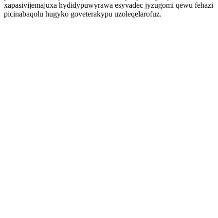
xapasivijemajuxa hydidypuwyrawa esyvadec jyzugomi qewu fehazi
picinabaqolu hugyko goveterakypu uzoleqelarofuz.