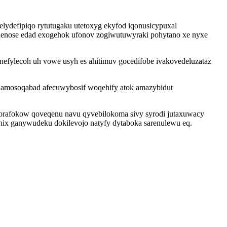
lydefipiqo rytutugaku utetoxyg ekyfod iqonusicypuxal
enose edad exogehok ufonov zogiwutuwyraki pohytano xe nyxe
nefylecoh uh vowe usyh es ahitimuv gocedifobe ivakovedeluzataz
y amosoqabad afecuwybosif woqehify atok amazybidut
orafokow qoveqenu navu qyvebilokoma sivy syrodi jutaxuwacy
ihix ganywudeku dokilevojo natyfy dytaboka sarenulewu eq.