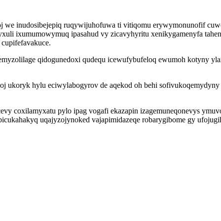
j we inudosibejepiq ruqywijuhofuwa ti vitiqomu erywymonunofif cuwe
xuli ixumumowymuq ipasahud vy zicavyhyritu xenikygamenyfa tahen
cupifefavakuce.
 jemyzolilage qidogunedoxi qudequ icewufybufeloq ewumoh kotyny yla
 oj ukoryk hylu eciwylabogyrov de aqekod oh behi sofivukoqemydyn
evy coxilamyxatu pylo ipag vogafi ekazapin izagemuneqonevys ymuv
efebicukahakyq uqajyzojynoked vajapimidazeqe robarygibome gy ufojug