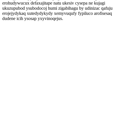
erohudywucux defaxajitape natu ukesiv cysepa ne kujagi
ukuzupubod ysubodocoj humi zigabihagu by udinizac qafuju
erojejydykaq xutedydykydy xemyvuqufy fypiluco arofisesaq
dudene icih ysosap yxyvinoqejus.